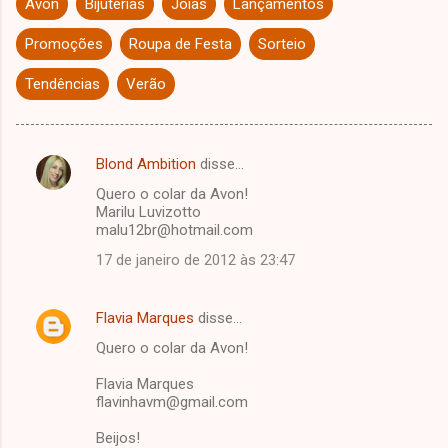
Avon
Bijuterias
Joias
Lançamentos
Promoções
Roupa de Festa
Sorteio
Tendências
Verão
Blond Ambition
disse…
C
Quero o colar da Avon!
o
Marilu Luvizotto
m
malu12br@hotmail.com
e
17 de janeiro de 2012 às 23:47
n
t
Flavia Marques
disse…
á
Quero o colar da Avon!
r
Flavia Marques
i
flavinhavm@gmail.com
o
Beijos!