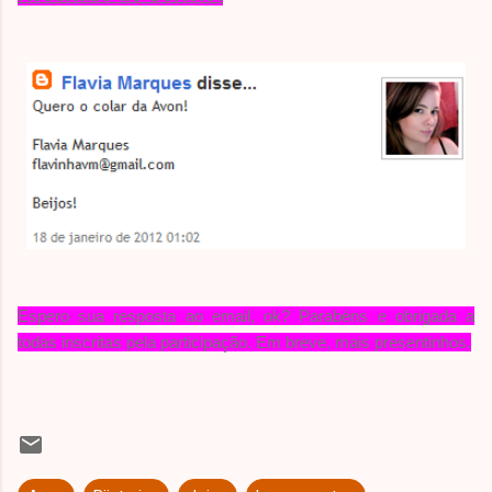
Espero sua resposta ao email, ok? Parabéns e obrigada a
todas inscritas pela participação. Em breve, mais presentinhos.