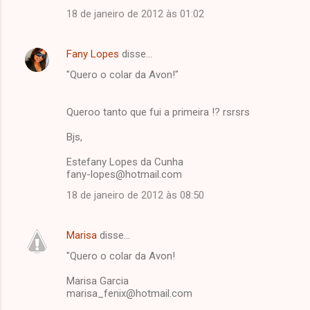
s
18 de janeiro de 2012 às 01:02
Fany Lopes
disse…
"Quero o colar da Avon!"
Queroo tanto que fui a primeira !? rsrsrs
Bjs,
Estefany Lopes da Cunha
fany-lopes@hotmail.com
18 de janeiro de 2012 às 08:50
Marisa
disse…
"Quero o colar da Avon!
Marisa Garcia
marisa_fenix@hotmail.com