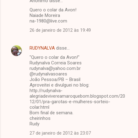
Anônimo disse…
Quero o colar da Avon!
Naiade Moreira
na-1980@live.com
26 de janeiro de 2012 às 19:49
RUDYNALVA
disse…
"Quero o colar da Avon!"
Rudynalva Correia Soares
rudynalva@yahoo.com.br
@rudynalvasoares
João Pessoa/PB – Brasil
Aproveitei e divulguei no blog:
http://rudynalva-
alegriadevivereamaroquebom.blogspot.com/20
12/01/pra-garotas-e-mulheres-sorteio-
colar.html
Bom final de semana.
cheirinhos
Rudy
27 de janeiro de 2012 às 23:07