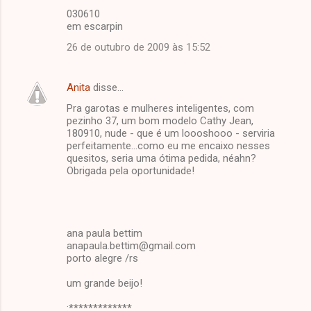
030610
em escarpin
26 de outubro de 2009 às 15:52
Anita
disse…
Pra garotas e mulheres inteligentes, com
pezinho 37, um bom modelo Cathy Jean,
180910, nude - que é um loooshooo - serviria
perfeitamente...como eu me encaixo nesses
quesitos, seria uma ótima pedida, néahn?
Obrigada pela oportunidade!
ana paula bettim
anapaula.bettim@gmail.com
porto alegre /rs
um grande beijo!
:*************