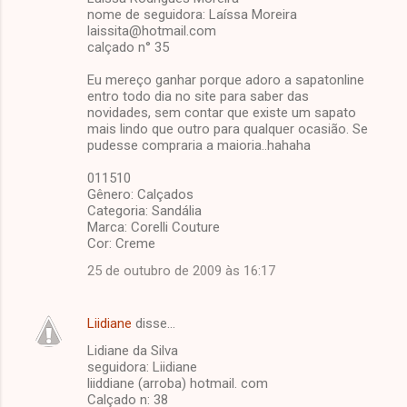
nome de seguidora: Laíssa Moreira
laissita@hotmail.com
calçado n° 35
Eu mereço ganhar porque adoro a sapatonline
entro todo dia no site para saber das
novidades, sem contar que existe um sapato
mais lindo que outro para qualquer ocasião. Se
pudesse compraria a maioria..hahaha
011510
Gênero: Calçados
Categoria: Sandália
Marca: Corelli Couture
Cor: Creme
25 de outubro de 2009 às 16:17
Liidiane
disse…
Lidiane da Silva
seguidora: Liidiane
liiddiane (arroba) hotmail. com
Calçado n: 38