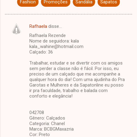
Fashion
Promoções
Sandália
Sapatos
Rafhaela
disse…
C
Rafhaela Rezende
o
Nome de seguidora: kala
m
kala_wahine@hotmail.com
Calçado: 36
e
Trabalhar, estudar e se divertir com os amigos
n
sem perder a classe não é fácil. Por isso, eu
t
preciso de um calçado que me acompanhe a
qualquer hora do dia! Com uma ajudinha do Pra
á
Garotas e Mulheres e da Sapatonline eu posso
r
ir pra faculdade, trabalho e balada com
conforto e elegância!
i
o
042708
s
Gênero: Calçados
Categoria: Chanel
Marca: BCBGMaxazria
Cor: Preto