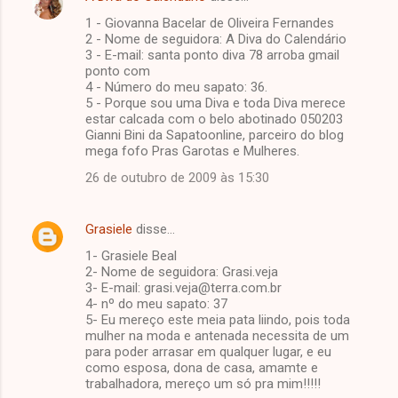
1 - Giovanna Bacelar de Oliveira Fernandes
2 - Nome de seguidora: A Diva do Calendário
3 - E-mail: santa ponto diva 78 arroba gmail
ponto com
4 - Número do meu sapato: 36.
5 - Porque sou uma Diva e toda Diva merece
estar calcada com o belo abotinado 050203
Gianni Bini da Sapatoonline, parceiro do blog
mega fofo Pras Garotas e Mulheres.
26 de outubro de 2009 às 15:30
Grasiele
disse…
1- Grasiele Beal
2- Nome de seguidora: Grasi.veja
3- E-mail: grasi.veja@terra.com.br
4- nº do meu sapato: 37
5- Eu mereço este meia pata liindo, pois toda
mulher na moda e antenada necessita de um
para poder arrasar em qualquer lugar, e eu
como esposa, dona de casa, amamte e
trabalhadora, mereço um só pra mim!!!!!