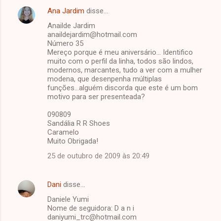
Ana Jardim
disse…
Anailde Jardim
anaildejardim@hotmail.com
Número 35
Mereço porque é meu aniversário... Identifico
muito com o perfil da linha, todos são lindos,
modernos, marcantes, tudo a ver com a mulher
modena, que desenpenha múltiplas
funções...alguém discorda que este é um bom
motivo para ser presenteada?
090809
Sandália R R Shoes
Caramelo
Muito Obrigada!
25 de outubro de 2009 às 20:49
Dani
disse…
Daniele Yumi
Nome de seguidora: D a n i
daniyumi_trc@hotmail.com