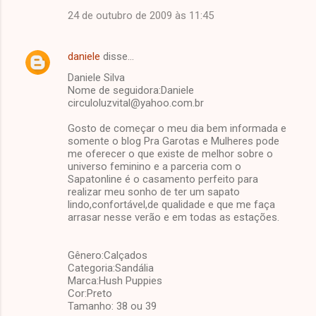
24 de outubro de 2009 às 11:45
daniele
disse…
Daniele Silva
Nome de seguidora:Daniele
circuloluzvital@yahoo.com.br
Gosto de começar o meu dia bem informada e
somente o blog Pra Garotas e Mulheres pode
me oferecer o que existe de melhor sobre o
universo feminino e a parceria com o
Sapatonline é o casamento perfeito para
realizar meu sonho de ter um sapato
lindo,confortável,de qualidade e que me faça
arrasar nesse verão e em todas as estações.
Gênero:Calçados
Categoria:Sandália
Marca:Hush Puppies
Cor:Preto
Tamanho: 38 ou 39