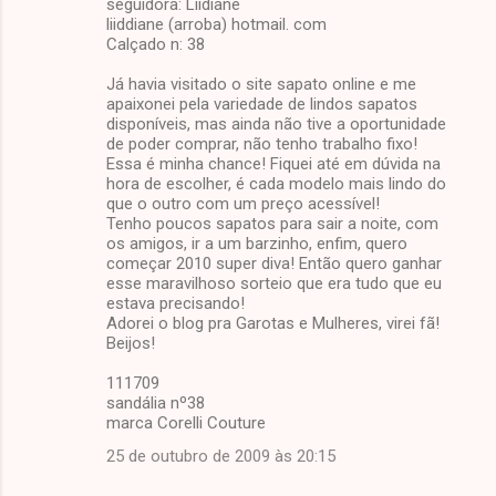
seguidora: Liidiane
liiddiane (arroba) hotmail. com
Calçado n: 38
Já havia visitado o site sapato online e me
apaixonei pela variedade de lindos sapatos
disponíveis, mas ainda não tive a oportunidade
de poder comprar, não tenho trabalho fixo!
Essa é minha chance! Fiquei até em dúvida na
hora de escolher, é cada modelo mais lindo do
que o outro com um preço acessível!
Tenho poucos sapatos para sair a noite, com
os amigos, ir a um barzinho, enfim, quero
começar 2010 super diva! Então quero ganhar
esse maravilhoso sorteio que era tudo que eu
estava precisando!
Adorei o blog pra Garotas e Mulheres, virei fã!
Beijos!
111709
sandália nº38
marca Corelli Couture
25 de outubro de 2009 às 20:15