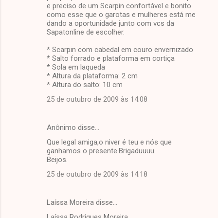
e preciso de um Scarpin confortável e bonito
como esse que o garotas e mulheres está me
dando a oportunidade junto com vcs da
Sapatonline de escolher.
* Scarpin com cabedal em couro envernizado
* Salto forrado e plataforma em cortiça
* Sola em laqueda
* Altura da plataforma: 2 cm
* Altura do salto: 10 cm
25 de outubro de 2009 às 14:08
Anônimo disse…
Que legal amiga,o niver é teu e nós que
ganhamos o presente.Brigaduuuu.
Beijos.
25 de outubro de 2009 às 14:18
Laíssa Moreira disse…
Laíssa Rodrigues Moreira