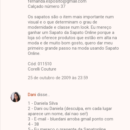
fernanda.esposito@gmail.com
Calçado número 37
Os sapatos são o item mais importante num
visual e o que determinam o grau de
modernidade e classe num look. Eu mereço
ganhar um Sapato da Sapato Online porque a
loja só oferece produtos que estão em alta na
moda e de muito bom gosto, quero dar meu
primeiro grande passo na moda usando Sapato
Online.
Cód: 011510
Corelli Couture
25 de outubro de 2009 às 23:59
Dani
disse…
1 - Daniela Silva
2 - Dani ou Daniela (desculpa, em cada lugar
aparece um nome, daí nao sei!)
3 - E-mail - bluedani arroba gmail ponto com
4 - 38
5 - Eu mereço o presente da Sapatonline