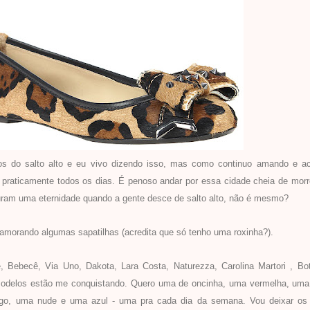
s do salto alto e eu vivo dizendo isso, mas como continuo amando e a
o praticamente todos os dias. É penoso andar por essa cidade cheia de mor
uram uma eternidade quando a gente desce de salto alto, não é mesmo?
namorando algumas sapatilhas (acredita que só tenho uma roxinha?).
 Bebecê, Via Uno, Dakota, Lara Costa, Naturezza, Carolina Martori , Bot
odelos estão me conquistando. Quero uma de oncinha, uma vermelha, uma 
o, uma nude e uma azul - uma pra cada dia da semana. Vou deixar os 