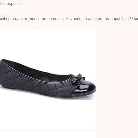
iões especiais.
asinhos e cansar menos as pernocas. E vocês, já aderiram as sapatilhas? C