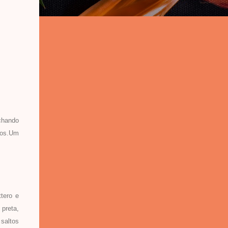
chando
ros.Um
tero e
preta,
saltos