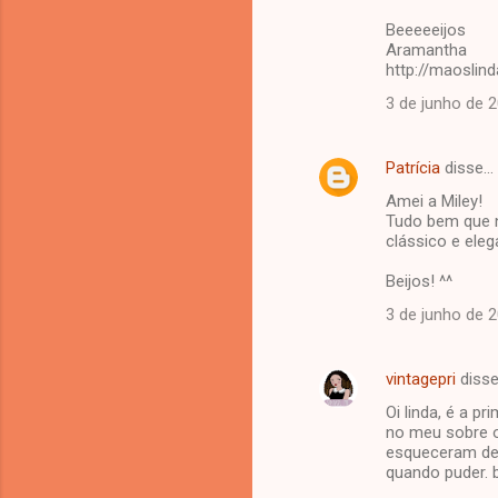
Beeeeeijos
Aramantha
http://maoslin
3 de junho de 
Patrícia
disse…
Amei a Miley!
Tudo bem que n
clássico e ele
Beijos! ^^
3 de junho de 
vintagepri
diss
Oi linda, é a p
no meu sobre o
esqueceram de c
quando puder. b