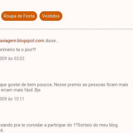
Roupa de Festa
Vestidos
aviagem.blogspot.com
disse…
rimeiro ta o pior!!!
2009 às 02:02
 que gostei de bem poucos. Nesse premio as pessoas ficam mais
erram mais fácil. Bjs
2009 às 10:11
ssando pra te convidar a participar do 1ºSorteio do meu blog.
ê.