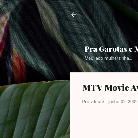
Pra Garotas e 
Meu lado mulherzinha...
MTV Movie A
Por
viteste
-
junho 02, 2009