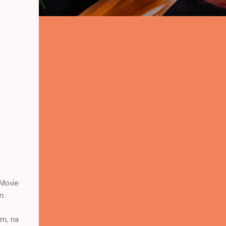
 Movie
m.
im, na