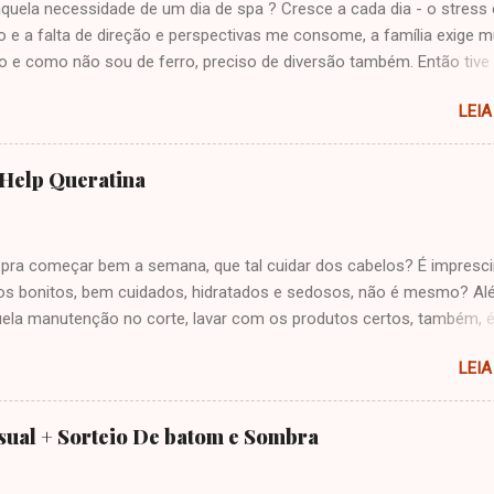
quela necessidade de um dia de spa ? Cresce a cada dia - o stres
o e a falta de direção e perspectivas me consome, a família exige m
o e como não sou de ferro, preciso de diversão também. Então tiv
 semana daqueles! Foi muito bom, mas tenho a sensação de que a
LEIA
assada ainda não acabou, está tudo muito corrido e não parei um 
 Trabalhei no sábado, saí à noite, passei o domingo em churrasco 
rio do maridão e encerramos a tarde tomando banho de cachoeira. 
 Help Queratina
mas o corpo pedindo pausa... Vou dormir feito pedra as poucas hora
 Vamos começar bem a semana? Sorteio de mini gloss de O Boticário,
richo - que eu acho muito fofo - pra agitar ainda... Interessou? Deix
 pra começar bem a semana, que tal cuidar dos cabelos? É impresci
io nesse post com nome e e-mail até dia 20 de janeiro. UPDATE: M
los bonitos, bem cuidados, hidratados e sedosos, não é mesmo? Al
ode, viu?
uela manutenção no corte, lavar com os produtos certos, também, 
portante. A H2O Evolution é uma empresa genuinamente brasileira, 
LEIA
a fabricação de produtos naturais, sem testá-los em animais. Suas
ões contêm ativos naturais e sem adição de sal. Cada produto
ta um desafio realmente especial, onde a diferenciação começa pel
sual + Sorteio De batom e Sombra
de matérias-primas, processo de produção, acondicionamento em
ns recicláveis, às formulações que utilizam bases muito suaves,