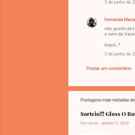
3 de junho de 
Fernanda Macie
não gostei da H
e nem da Vanes
beijos ;*
3 de junho de 
Postar um comentário
Postagens mais visitadas de
Sorteio!!! Gloss O Bo
Por
viteste
-
janeiro 11, 2010