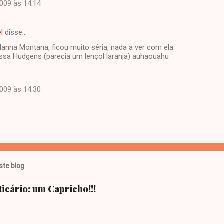
2009 às 14:14
l
disse…
anna Montana, ficou muito séria, nada a ver com ela.
sa Hudgens (parecia um lençol laranja) auhaouahu
2009 às 14:30
ste blog
ticário: um Capricho!!!