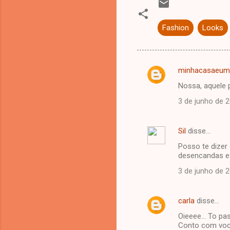
Fashion
Looks
minhacasaeum
C
Nossa, aquele p
o
3 de junho de 
m
e
Sil
disse…
n
Posso te dizer
t
desencandas e 
á
3 de junho de 
r
i
carla
disse…
o
Oieeee... To pa
s
Conto com voc