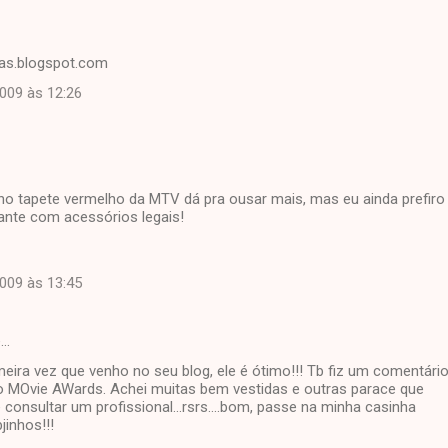
das.blogspot.com
2009 às 12:26
o tapete vermelho da MTV dá pra ousar mais, mas eu ainda prefiro
gante com acessórios legais!
2009 às 13:45
e…
rimeira vez que venho no seu blog, ele é ótimo!!! Tb fiz um comentári
 MOvie AWards. Achei muitas bem vestidas e outras parace que
onsultar um profissional...rsrs....bom, passe na minha casinha
jinhos!!!