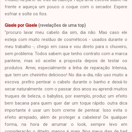
frente e aqueça um pouco o coque com o secador. Espere
esfriar e solte os fios.
Gisele por Gisele
(revelações de uma top)
"procuro lavar meu cabelo dia sim, dia não. Mas caso ele
esteja com muito resíduo de cosméticos - usados durante o
meu trabalho -, chego em casa e vou direto para o chuveiro,
sem problema. Todos sabem que tenho contrato com a marca
pantene, mas só aceitei a proposta depois de testar os
produtos. Amei, especialmente a linha de reparação Intensa,
que tem um cheirinho delicioso! No dia-a-dia, não uso muito a
escova. prefiro pentear o cabelo durante o banho e deixá-lo
secar naturalmente. com o passar dos anos eu aprendi muitos
truques de beleza, o babyliss, por exemplo, produz um efeito
bem bacana para quem quer dar um toque rápido. outra dica
importante é usar um bom creme de pentear. Isso evita o
efeito arrepiado, além de proteger a cabeleira! De qualquer
forma, na hora de arrumar o look, sempre levo em
consideração o ditado: menos é mais. Nos meus dias de bad