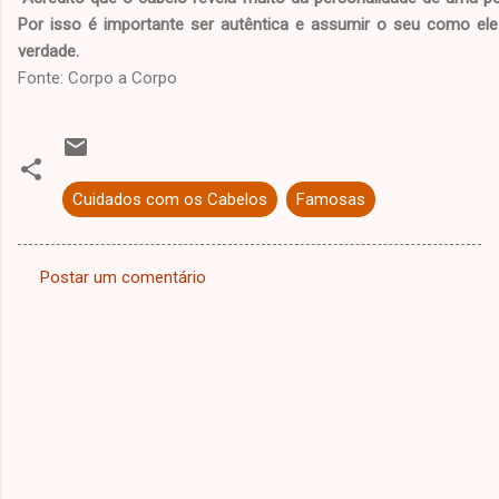
Por isso é importante ser autêntica e assumir o seu como ele
verdade.
Fonte: Corpo a Corpo
Cuidados com os Cabelos
Famosas
Postar um comentário
C
o
m
e
n
t
á