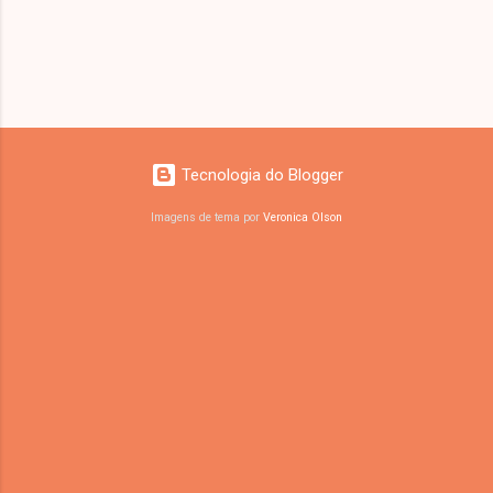
r
i
o
s
Tecnologia do Blogger
Imagens de tema por
Veronica Olson