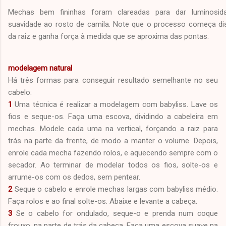
Mechas bem fininhas foram clareadas para dar luminosid
suavidade ao rosto de camila. Note que o processo começa di
da raiz e ganha força à medida que se aproxima das pontas.
modelagem natural
Há três formas para conseguir resultado semelhante no seu
cabelo:
1
Uma técnica é realizar a modelagem com babyliss. Lave os
fios e seque-os. Faça uma escova, dividindo a cabeleira em
mechas. Modele cada uma na vertical, forçando a raiz para
trás na parte da frente, de modo a manter o volume. Depois,
enrole cada mecha fazendo rolos, e aquecendo sempre com o
secador. Ao terminar de modelar todos os fios, solte-os e
arrume-os com os dedos, sem pentear.
2
Seque o cabelo e enrole mechas largas com babyliss médio.
Faça rolos e ao final solte-os. Abaixe e levante a cabeça.
3
Se o cabelo for ondulado, seque-o e prenda num coque
frouxo, na parte de trás da cabeça. Faça uma escova suave na