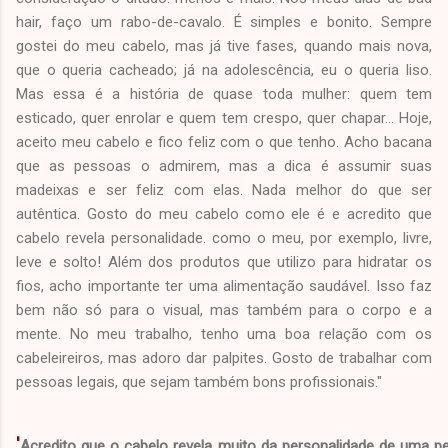
hair, faço um rabo-de-cavalo. É simples e bonito. Sempre
gostei do meu cabelo, mas já tive fases, quando mais nova,
que o queria cacheado; já na adolescência, eu o queria liso.
Mas essa é a história de quase toda mulher: quem tem
esticado, quer enrolar e quem tem crespo, quer chapar... Hoje,
aceito meu cabelo e fico feliz com o que tenho. Acho bacana
que as pessoas o admirem, mas a dica é assumir suas
madeixas e ser feliz com elas. Nada melhor do que ser
autêntica. Gosto do meu cabelo como ele é e acredito que
cabelo revela personalidade. como o meu, por exemplo, livre,
leve e solto! Além dos produtos que utilizo para hidratar os
fios, acho importante ter uma alimentação saudável. Isso faz
bem não só para o visual, mas também para o corpo e a
mente. No meu trabalho, tenho uma boa relação com os
cabeleireiros, mas adoro dar palpites. Gosto de trabalhar com
pessoas legais, que sejam também bons profissionais."
'
Acredito que o cabelo revela muito da personalidade de uma p